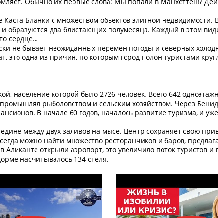
мляет. Обычно их первые слова: Мы попали в Манхеттен!? Де
 Каста Бланки с множеством обьектов элитной недвидимости. В
, и образуются два блистающих полумесяца. Каждый в этом вид
-то сердце…
ски не бывает неожиданных перемен погоды и северных холодн
, это одна из причин, по которым город полон туристами круг
й, население которой было 2726 человек. Всего 642 одноэтаж
д промышлял рыболовством и сельским хозяйством. Через Бенид
пансионов. В начале 60 годов, началось развитие туризма, и уже
редине между двух заливов на мысе. Центр сохраняет свою при
всегда можно найти множество ресторанчиков и баров, предла
в Аликанте открыли аэропорт, это увеличило поток туристов и 
дорме насчитывалось 134 отеля.