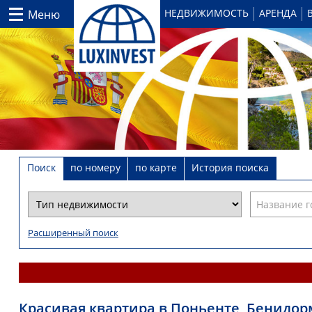
НЕДВИЖИМОСТЬ
АРЕНДА
Меню
Поиск
по номеру
по карте
История поиска
Расширенный поиск
Красивая квартира в Поньенте, Бенидор