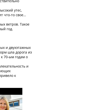
йствительно
ысокий утес,
ит что-то свое…
ых ветров. Такое
лый год.
ных и двухэтажных
орм шла дорога из
 к 70-ым годам о
влекательность и
гающих
привело к