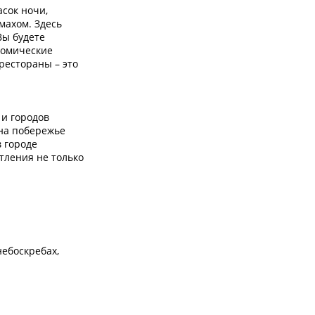
сок ночи,
махом. Здесь
Вы будете
номические
рестораны – это
 и городов
 на побережье
 городе
тления не только
ебоскребах,