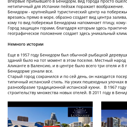
Впервые прибывшего в Бенидорм, вид города просто ошело
нетипичный для Испании пейзаж поражает воображение.
Бенидорм - крупнейший туристический центр на побережье
врезаясь прямо в море, образно создает вид центра залива
кому то вид побережья Бенидорма напоминает птицу, кому
Город защищен горами, благодаря которым здесь практиче
географическое положение создает здесь уникальный климат
Немного истории
Еще в 1957 году Бенидорм был обычной рыбацкой деревушко
зданий было на тот момент в этом поселке. Местный наро
Аликанте в Валенсию, и в центре было всего три отеля и 8 
Бенидорме узнали все.
Старый город сохранился и по сей день, он находится посе
типичный испанский стиль. На узких пешеходных улочках 
разнообразие традиционной испанской кухни. В 1967 году 
строительству множества новых отелей. В 2011 году в Бени