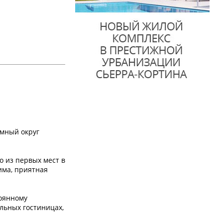
мный округ
о из первых мест в
има, приятная
тоянному
ельных гостиницах,