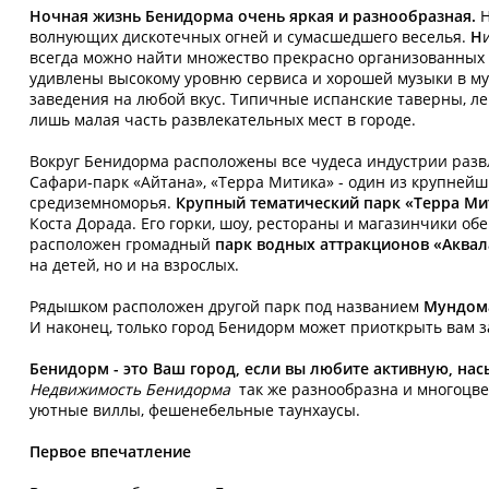
Ночная жизнь Бенидорма очень яркая и разнообразная.
Н
волнующих дискотечных огней и сумасшедшего веселья.
Н
всегда можно найти множество прекрасно организованных к
удивлены высокому уровню сервиса и хорошей музыки в му
заведения на любой вкус. Типичные испанские таверны, ле
лишь малая часть развлекательных мест в городе.
Вокруг Бенидорма расположены все чудеса индустрии раз
Сафари-парк «Айтана», «Терра Митика» - один из крупней
средиземноморья.
Крупный тематический парк «Терра Ми
Коста Дорада. Его горки, шоу, рестораны и магазинчики о
расположен громадный
парк водных аттракционов «Аква
на детей, но и на взрослых.
Рядышком расположен другой парк под названием
М
ундом
И наконец, только город Бенидорм может приоткрыть вам з
Бенидорм - это Ваш город, если вы любите активную, н
Недвижимость Бенидорма
так же разнообразна и многоцве
уютные виллы, фешенебельные таунхаусы.
Первое впечатление