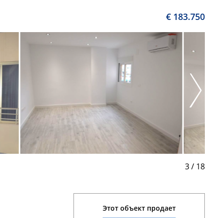
€ 183.750
3
/
18
Этот объект продает