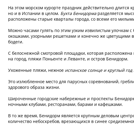
На этом морском курорте праздник действительно длится кр
но и в Испании в целом.
Бухта Бенидорма
разделяется мысо
расположены старые кварталы города, со всеми его милым
Можно часами гулять по этим узким извилистым улочкам 
окошками, узорными решетками и конечно же цветущими в
бодеги.
С белоснежной смотровой площадки, которая расположена 
на город, пляжи Поньенте и Леванте, и остров Бенидорм.
Ухоженные пляжи, нежное
испанское солнце и круглый год
Это излюбленное место для парусных соревнований, гребли
здорового образа жизни.
Широченные городские набережные и проспекты Бенидорм
ночными клубами, ресторанами, барами и кафешками.
В то же время, Бенидорм является крупным деловым центр
количество небоскребов, врезающихся в синее средиземном