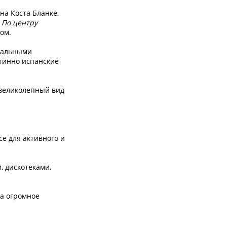
на Коста Бланке,
.
По центру
ом.
инальными
тинно испанские
 великолепный вид
е для активного и
 дискотеками,
за огромное