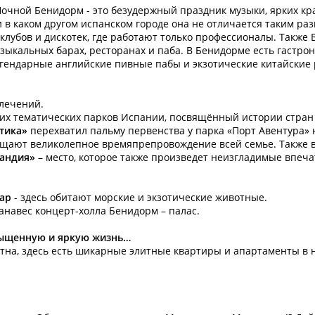
очной Бенидорм - это безудержный праздник музыки, ярких кра
и в каком другом испанском городе она не отличается таким раз
лубов и дискотек, где работают только профессионалы. Также 
зыкальных барах, ресторанах и паба. В Бенидорме есть гастро
гендарные английские пивные пабы и экзотические китайские 
влечений.
ших тематических парков Испании, посвящённый истории стран
тика»
перехватил пальму первенства у парка «Порт Авентура»
бещают великолепное времяпрепровождение всей семье. Также в
ландия»
– место, которое также произведет неизгладимые впеча
ар
- здесь обитают морские и экзотические животные.
анавес концерт-холла Бенидорм – палас.
асыщенную и яркую жизнь…
тна, здесь есть шикарные элитные квартиры и апартаменты в н