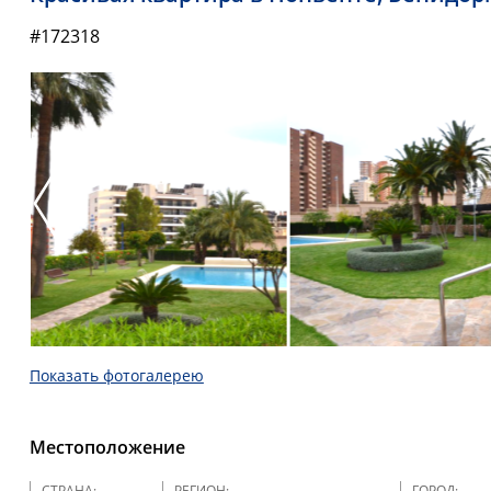
#172318
Показать фотогалерею
Местоположение
СТРАНА:
РЕГИОН:
ГОРОД: