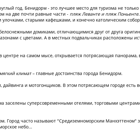
углый год. Бенидорм - это лучшее место для туризма не только 
м на две почти равные части -
пляж Леванте и пляж Поньенте
и улочками, старыми кафешками, и конечно католическим собор
с белоснежными домиками, отличающимися друг от друга ориг
азонами с цветами. А в местных подвальчиках расположены ис
в центре на самом мысе, открывается потрясающая панорама,
 мягкий климат
– главные достоинства города Бенидорм.
, дайвинга и мотогонщиков. В этом потрясающем городе есть вс
а заселены суперсовременными отелями, торговыми центрами,
ом. Город часто называют "Средиземноморским Манхэттеном" 
орское небо...