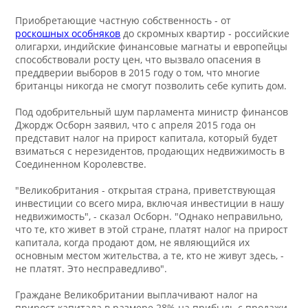
Приобретающие частную собственность - от
роскошных особняков
до скромных квартир - российские
олигархи, индийские финансовые магнаты и европейцы
способствовали росту цен, что вызвало опасения в
преддверии выборов в 2015 году о том, что многие
британцы никогда не смогут позволить себе купить дом.
Под одобрительный шум парламента министр финансов
Джордж Осборн заявил, что с апреля 2015 года он
представит налог на прирост капитала, который будет
взиматься с нерезидентов, продающих недвижимость в
Соединенном Королевстве.
"Великобритания - открытая страна, приветствующая
инвестиции со всего мира, включая инвестиции в нашу
недвижимость", - сказал Осборн. "Однако неправильно,
что те, кто живет в этой стране, платят налог на прирост
капитала, когда продают дом, не являющийся их
основным местом жительства, а те, кто не живут здесь, -
не платят. Это несправедливо".
Граждане Великобритании выплачивают налог на
прирост капитала в размере 28% на прибыль с продажи