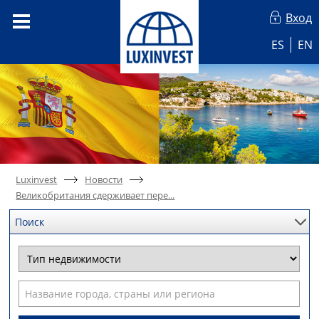
Вход
ES
EN
Luxinvest
Новости
Великобритания сдерживает пере...
Поиск