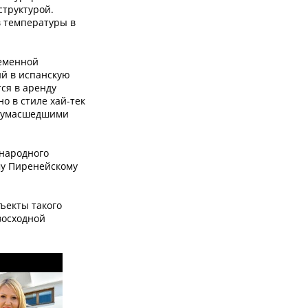
структурой.
в температуры в
ременной
ий в испанскую
ся в аренду
о в стиле хай-тек
 сумасшедшими
ународного
му Пиренейскому
ъекты такого
восходной