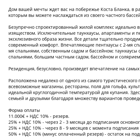
Дом вашей мечты ждет вас на побережье Коста Бланка, в 
которым вы можете наслаждаться из своего частного бассе
Безупречно спроектированный жилой комплекс идеально в
изяществом. Исключительные таунхаусы, апартаменты и пе
эксклюзивного образа жизни. Все детали тщательно проду
современный комфорт. Впечатляющие пентхаусы с 2-мя спа
мя спальнями, собственным садом и бассейном; таунхаусы 
спальнями, большим частным садом, бассейном и солярие
Резиденция, безусловно, произведет впечатление на самы
Расположена недалеко от одного из самого туристического 
всевозможные магазины, рестораны, поля для гольфа, кул
идеальной круглогодичной температурой для купания. Здес
семьей и друзьями благодаря множеству вариантов провед
Форма оплаты
11.000€ + НДС 10% - резерв.
25% + НДС 10% - через 2 - 3 месяца до подписания основног
25% + НДС 10% - через 8 - 9 месяцев с момента подписания
50% + НДС 10% (минус оплаченный резерв) - остаток на под