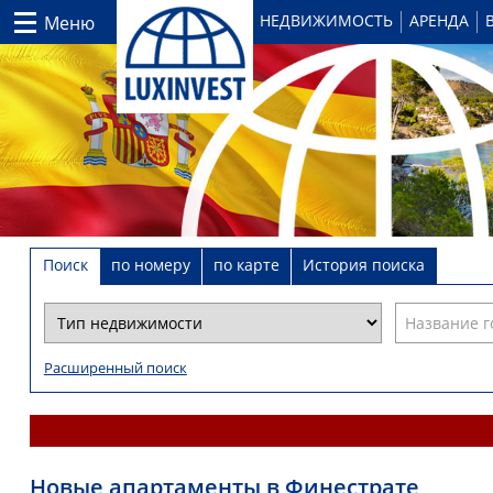
НЕДВИЖИМОСТЬ
АРЕНДА
Меню
Поиск
по номеру
по карте
История поиска
Расширенный поиск
Новые апартаменты в Финестрате