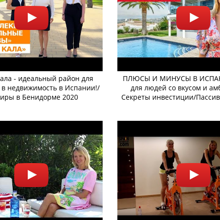
Кала - идеальный район для
ПЛЮСЫ И МИНУСЫ В ИСПА
 в недвижимость в Испании!/
для людей со вкусом и а
иры в Бенидорме 2020
Секреты инвестиции/Пасси