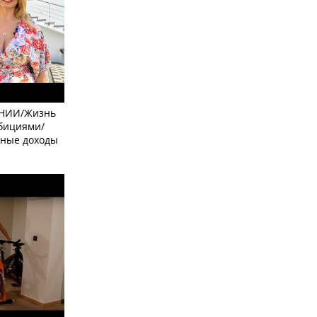
НИИ/Жизнь
мбициями/
вные доходы