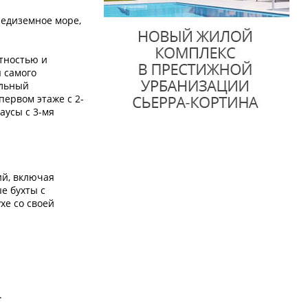
редиземное море,
тностью и
 самого
альный
ервом этаже с 2-
аусы с 3-мя
ий, включая
е бухты с
хе со своей
.