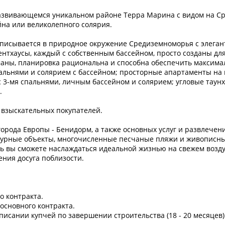
развивающемся уникальном районе Терра Марина с видом на С
йна или великолепного солярия.
писывается в природное окружение Средиземноморья с элеган
нтхаусы, каждый с собственным бассейном, просто созданы для
маны, планировка рациональна и способна обеспечить максим
льнями и солярием с бассейном; просторные апартаменты на п
с 3-мя спальнями, личным бассейном и солярием; угловые таунх
м.
х взыскательных покупателей.
города Европы - Бенидорм, а также основных услуг и развлечен
ьтурные объекты, многочисленные песчаные пляжи и живописны
ь вы сможете наслаждаться идеальной жизнью на свежем возду
ения досуга поблизости.
о контракта.
 основного контракта.
писании купчей по завершении строительства (18 - 20 месяцев)