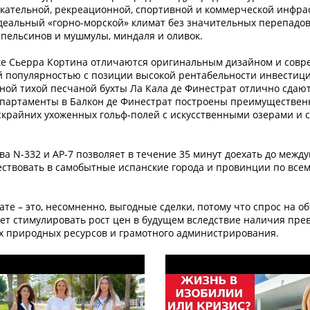
екательной, рекреационной, спортивной и коммерческой инфра
деальный «горно-морской» климат без значительных перепадо
апельсинов и мушмулы, миндаля и оливок.
лке Сьерра Кортина отличаются оригинальным дизайном и сов
й популярностью с позиции высокой рентабельности инвестиц
ной тихой песчаной бухты Ла Кала де Финестрат отлично сдают
апартаменты в Балкон де Финестрат построены преимущественн
ескрайних ухоженных гольф-полей с искусственными озерами и
а N-332 и AP-7 позволяет в течение 35 минут доехать до межд
шествовать в самобытные испанские города и провинции по все
е – это, несомненно, выгодные сделки, потому что спрос на об
дет стимулировать рост цен в будущем вследствие наличия пре
ых природных ресурсов и грамотного администрирования.