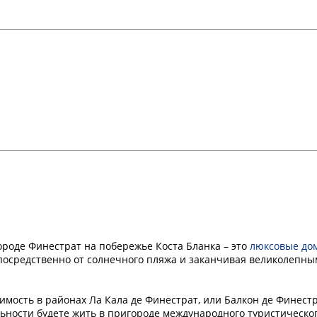
ороде Финестрат на побережье Коста Бланка – это
люксовые до
осредственно от солнечного пляжа и заканчивая великолепн
ость в районах Ла Кала де Финестрат, или Балкон де Финестр
льности будете жить в пригороде международного туристическо