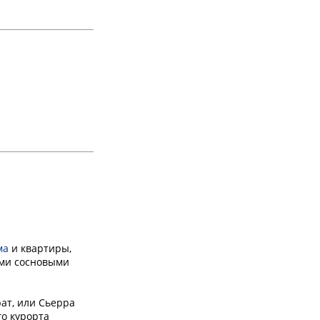
ма
и квартиры,
ыми сосновыми
ат, или Сьерра
го курорта