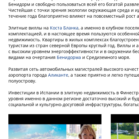
Бенидорм и свободно пользоваться всей его богатой развл
Чистейшая с точки зрения экологии окружающая среда и и
течение года благоприятно влияют на повсеместный рост 
Элитные виллы на
Коста Бланка
, а именно в клубном посе
комплектацией, и в настоящее время пользуются особенно
недвижимость. Квартиры в жилых комплексах благоустроен
туристам из стран северной Европы круглый год. Виллы и 
с высоким уровнем энергоэффективности и в окружении б
видами на очертания
Бенидорма
и Средиземного моря.
Развитая сеть автомобильных магистралей высокого качеств
аэропорта города
Аликанте
, а также приятно и легко путе
полуострову.
Инвестиции в Испании в элитную недвижимость в Финестрат
уровня именно в данном регионе достаточно высокий и бу
социальной и культурно-досуговой инфраструктуры, богат