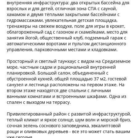
внутренняя инфраструктура: два открытых бассейна для
взрослых и для детей, отличная зона СПА с сауной,
хамамом и двумя тёплыми закрытыми бассейнами с
гидромассажами, увлекательная детская площадка,
тренажеры на свежем воздухе, поле для игры в крокет,
облагороженный сад с газоном и скамейками, место для
занятия йогой, общественный клуб, подземный гараж с
автоматическими воротами и пультом дистанционного
управления, парковочными местами и кладовками.
Просторный и светлый таунхаус с видом на Средиземное
море, частным садом и рациональной внутренней
планировкой. Большой салон, объединенный с
обустроенной кухней, общей площадью 37 м2, гостевой
санузел и лестница расположены на первом этаже. На
втором этаже находятся две спальни с личными
ванными комнатами и встроенными шкафами. Одна из
спален с выходом на террасу.
Привилегированный район с развитой инфраструктурой,
теплый климат и яркое солнце, шум волн и морской бриз,
сочная зелень соснового заповедника, эвкалиптовой
рощи и оливковых деревьев - все это может стать вашим
уже сегодня.