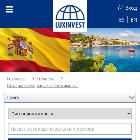
Вход
ES
EN
Luxinvest
Новости
На испанском рынке недвижимост...
Поиск