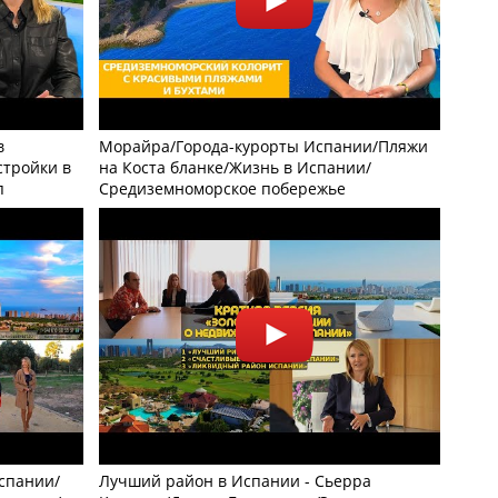
в
Морайра/Города-курорты Испании/Пляжи
тройки в
на Коста бланке/Жизнь в Испании/
п
Средиземноморское побережье
спании/
Лучший район в Испании - Сьерра