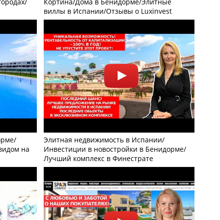
городах/
Кортина/Дома в Бенидорме/Элитные
виллы в Испании/Отзывы о Luxinvest
орме/
Элитная недвижимость в Испании/
видом на
Инвестиции в новостройки в Бенидорме/
Лучший комплекс в Финестрате