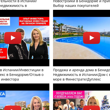
ельности в Испании/
Новостройки в Бенидорме и при
недвижимость в
Выбор наших покупателей
 районах
в Испании/Инвестиции в
Продажа и аренда дома в Бенид
екс в Бенидорме/Отзыв о
Недвижимость в Испании/Дом с 
т инвестора
море в Финестрате/Дуплекс