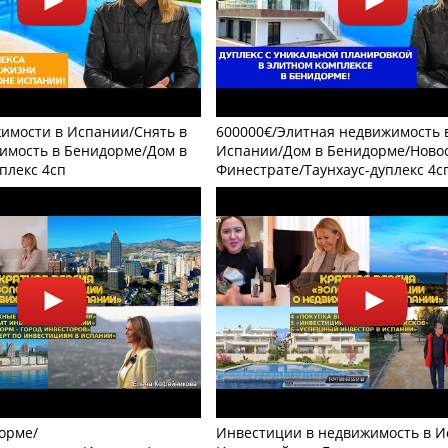
имости в Испании/Снять в
600000€/Элитная недвижимость 
имость в Бенидорме/Дом в
Испании/Дом в Бенидорме/Новос
плекс 4сп
Финестрате/Таунхаус-дуплекс 4с
орме/
Инвестиции в недвижимость в И