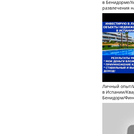
в Бенидорме/Х
развлечения н
Личный опыт/
в Испании/Ква
Бенидорм/Фине