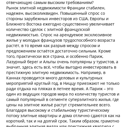
отвечающую самым высоким требованиям?
Рынок элитной недвижимости Франции стабилен,
надежен, высоколиквиден. Повышенный спрос со
стороны зарубежных инвесторов из США, Европы и
Ближнего Востока ежегодно существенно увеличивает
количество сделок с элитной французской
недвижимостью. Спрос на арендуемое эксклюзивное
жилье у молодых французов трудоспособного возраста
растёт, в то время как разрыв между спросом и
предложением остаётся достаточно сильным. Кроме
того, практически вся страна, и особенно Париж,
Лазурный берег и Альпы очень популярны у туристов, а
значит, здесь есть всё, чтобы выгодно инвестировать в
престижную элитную недвижимость. Например, в
Каннах проводится много деловых и культурных
мероприятий круглый год, в Ниццу приезжают не только
ради отдыха на пляжах в летнее время. А Париж – это
один из ведущих городов мира по количеству туристов и
самый популярный в сегменте суперэлитного жилья, где
цены на элитное жильё растут стремительнее всего.
Благодаря высокому и стабильному туристическому
потоку элитные квартиры и дома отлично сдаются как на
короткий, так и на долгий срок. Таким образом, грамотно
выбранная элитная вилла или престижная квартира с