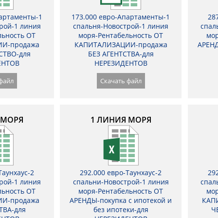
партаменты-1
173.000 евро-Апартаменты-1
28
рой-1 линия
спальня-Новострой-1 линия
спал
льность ОТ
моря-Рентабельность ОТ
мор
И-продажа
КАПИТАЛИЗАЦИИ-продажа
АРЕНД
СТВО-для
БЕЗ АГЕНТСТВА-для
ЕНТОВ
НЕРЕЗИДЕНТОВ
файл
Скачать файл
 МОРЯ
1 ЛИНИЯ МОРЯ
Таунхаус-2
292.000 евро-Таунхаус-2
29
рой-1 линия
спальни-Новострой-1 линия
спал
льность ОТ
моря-Рентабельность ОТ
мор
И-продажа
АРЕНДЫ-покупка с ипотекой и
КАП
ТВА-для
без ипотеки-для
Ч